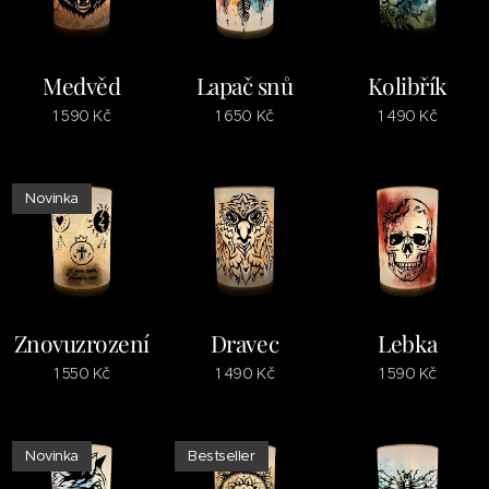
Medvěd
Lapač snů
Kolibřík
1 590
Kč
1 650
Kč
1 490
Kč
Novinka
Znovuzrození
Dravec
Lebka
1 550
Kč
1 490
Kč
1 590
Kč
Novinka
Bestseller