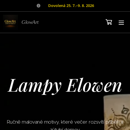
🌿
Dovolená 25. 7.–9. 8. 2026
GlowArt
Lampy Elowen
Ručně malované motivy, které večer rozsvítí příběh a
zútulní domov.