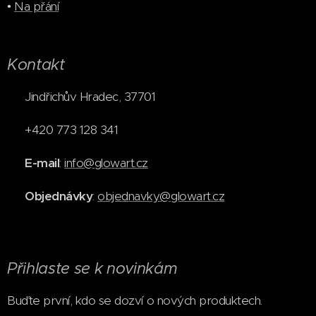
•
Na přání
Kontakt
📍 Jindřichův Hradec, 37701
📞 +420 773 128 341
✉️
E-mail
:
info@glowart.cz
✉️
Objednávky
:
objednavky@glowart.cz
Přihlaste se k novinkám
Buďte první, kdo se dozví o nových produktech.