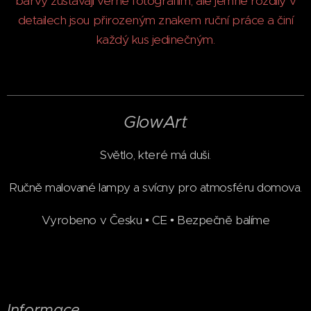
barvy zůstávají věrné fotografiím, ale jemné rozdíly v
detailech jsou přirozeným znakem ruční práce a činí
každý kus jedinečným.
GlowArt
Světlo, které má duši.
Ručně malované lampy a svícny pro atmosféru domova.
Vyrobeno v Česku • CE • Bezpečně balíme
Informace