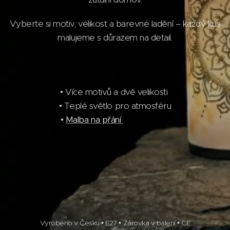
Vyberte si motiv, velikost a barevné ladění – každý kus
malujeme s důrazem na detail.
• Více motivů a dvě velikosti
• Teplé světlo pro atmosféru
•
Malba na přání
Vyrobeno v Česku • E27 • Žárovka v balení • CE