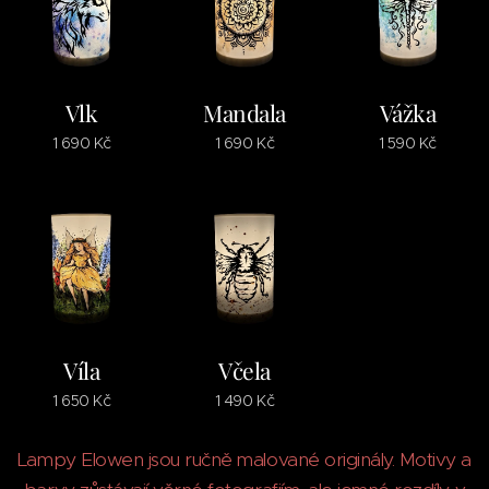
Vlk
Mandala
Vážka
1 690
Kč
1 690
Kč
1 590
Kč
Víla
Včela
1 650
Kč
1 490
Kč
Lampy Elowen jsou ručně malované originály. Motivy a