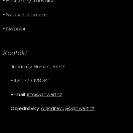
•
Bestsellery a novinky
•
Svícny a dekorace
•
Na přání
Kontakt
📍 Jindřichův Hradec, 37701
📞 +420 773 128 341
✉️
E-mail
:
info@glowart.cz
✉️
Objednávky
:
objednavky@glowart.cz