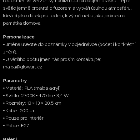
rodokmen ve větvích symbolizujících propojení a lásku. Teplé
světlo jemně prosvítá difuzorem a vytváří útulnou atmosféru.
Ideální jako dárek pro rodinu, k výročí nebo jako jedinečná
památka domova.
Personalizace
• Jména uveďte do poznámky v objednávce (počet i konkrétní
znění).
• U většího počtu jmen nás prosím kontaktujte:
malba@glowart.cz
Parametry
• Materiál: PLA (malba akryl)
• Světlo: 2700K • 470 lm • 3,4 W
• Rozměry: 13 × 13 × 20,5 cm
• Kabel: 200 cm
• Pouze pro interiér
• Patice: E27
Balení